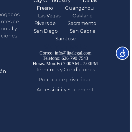
City Of Industry
Dallas
Fresno
Guangzhou
abogados
Las Vegas
Oakland
entes de
Riverside
Sacramento
boral y
San Diego
San Gabriel
aciones
San Jose
Comunicate
Accesib
Correo: info@ligalegal.com
Telefono: 626-790-7543
s
Horas: Mon-Fri 7:00AM - 7:00PM
Términos y Condiciones
ión
Política de privacidad
Accessibility Statement