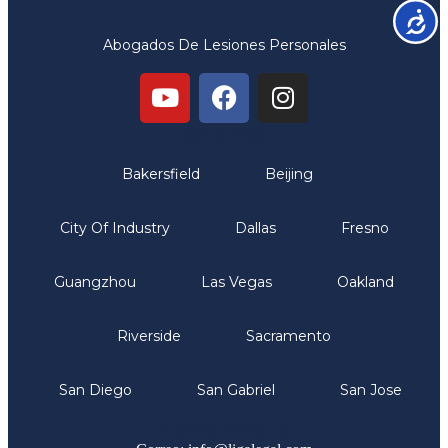
Accesib
Abogados De Lesiones Personales
Oficinas
Bakersfield
Beijing
City Of Industry
Dallas
Fresno
Guangzhou
Las Vegas
Oakland
Riverside
Sacramento
San Diego
San Gabriel
San Jose
Comunicate