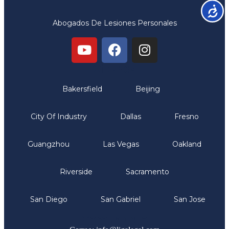
Accesib
Abogados De Lesiones Personales
Oficinas
Bakersfield
Beijing
City Of Industry
Dallas
Fresno
Guangzhou
Las Vegas
Oakland
Riverside
Sacramento
San Diego
San Gabriel
San Jose
Comunicate