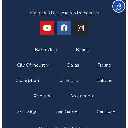
Accesib
Abogados De Lesiones Personales
Oficinas
Bakersfield
Beijing
City Of Industry
Dallas
Fresno
Guangzhou
Las Vegas
Oakland
Riverside
Sacramento
San Diego
San Gabriel
San Jose
Comunicate