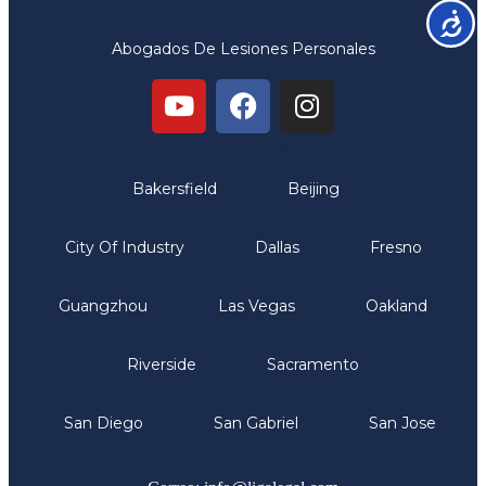
Accesib
Abogados De Lesiones Personales
Oficinas
Bakersfield
Beijing
City Of Industry
Dallas
Fresno
Guangzhou
Las Vegas
Oakland
Riverside
Sacramento
San Diego
San Gabriel
San Jose
Comunicate