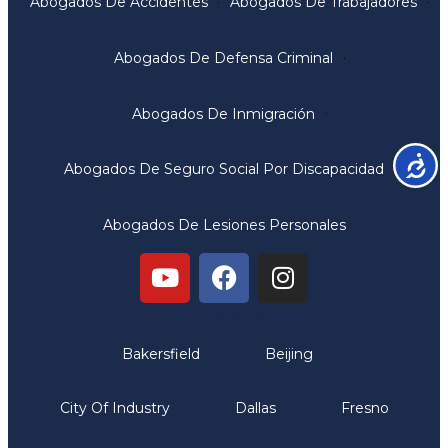
Abogados De Accidentes
Abogados De Trabajadores
Abogados De Defensa Criminal
Abogados De Inmigración
Accesib
Abogados De Seguro Social Por Discapacidad
Abogados De Lesiones Personales
Oficinas
Bakersfield
Beijing
City Of Industry
Dallas
Fresno