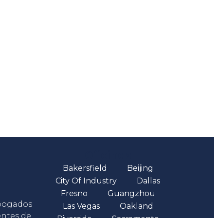
Oficinas
Bakersfield
Beijing
City Of Industry
Dallas
Fresno
Guangzhou
abogados
Las Vegas
Oakland
entes de