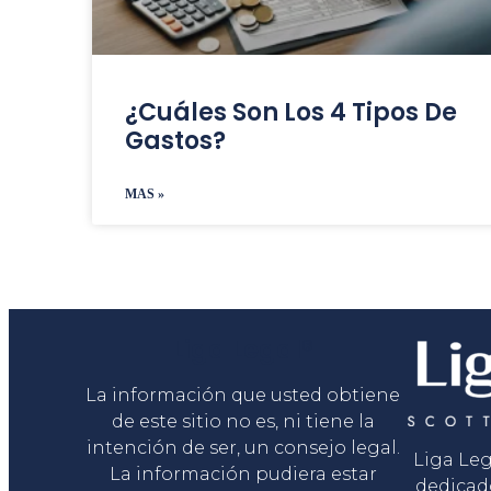
¿Cuáles Son Los 4 Tipos De
Gastos?
MAS »
Liga Legal®
La información que usted obtiene
de este sitio no es, ni tiene la
intención de ser, un consejo legal.
Liga Le
La información pudiera estar
dedicad