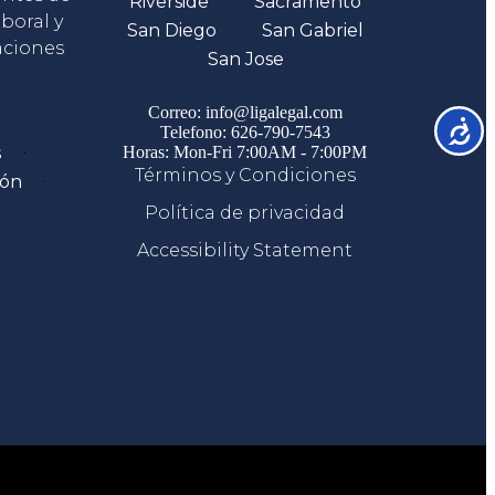
Riverside
Sacramento
boral y
San Diego
San Gabriel
aciones
San Jose
Comunicate
Correo: info@ligalegal.com
Accesib
Telefono: 626-790-7543
s
Horas: Mon-Fri 7:00AM - 7:00PM
Términos y Condiciones
ión
Política de privacidad
Accessibility Statement