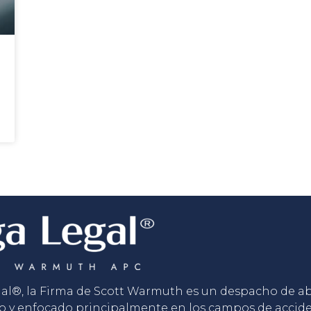
gal®, la Firma de Scott Warmuth es un despacho de 
o y enfocado principalmente en los campos de accid