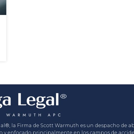
gal®, la Firma de Scott Warmuth es un despacho de 
o y enfocado principalmente en los campos de accid