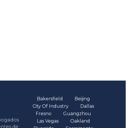
Oficinas
Bakersfield
Beijing
City Of Industry
Dallas
Fresno
Guangzhou
abogados
Las Vegas
Oakland
entes de