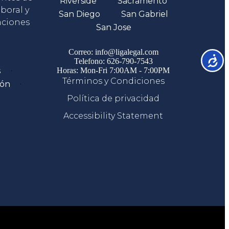
Riverside
Sacramento
boral y
San Diego
San Gabriel
aciones
San Jose
Comunicate
Correo: info@ligalegal.com
Accesib
Telefono: 626-790-7543
s
Horas: Mon-Fri 7:00AM - 7:00PM
Términos y Condiciones
ión
Política de privacidad
Accessibility Statement