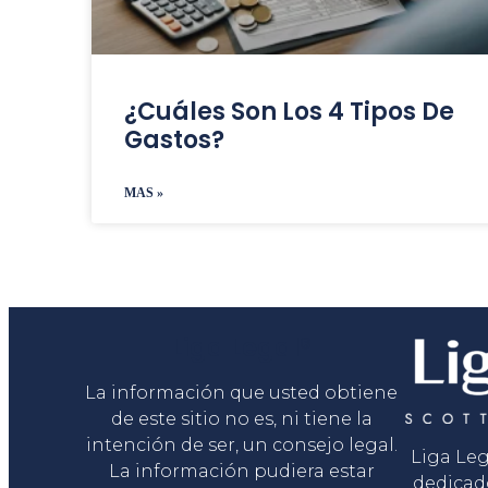
¿Cuáles Son Los 4 Tipos De
Gastos?
MAS »
Liga Legal®
La información que usted obtiene
de este sitio no es, ni tiene la
intención de ser, un consejo legal.
Liga Le
La información pudiera estar
dedicad