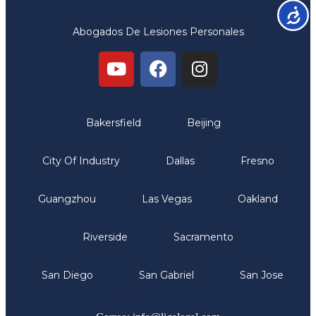
Accesib
Abogados De Lesiones Personales
Oficinas
Bakersfield
Beijing
City Of Industry
Dallas
Fresno
Guangzhou
Las Vegas
Oakland
Riverside
Sacramento
San Diego
San Gabriel
San Jose
Comunicate