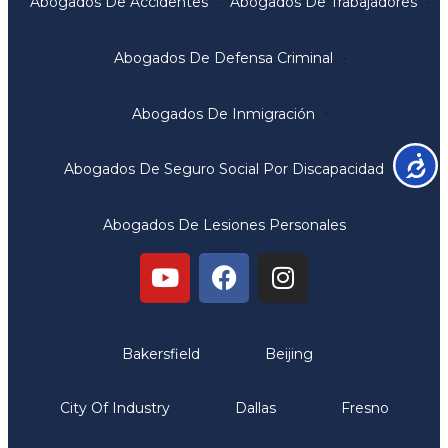
Abogados De Accidentes
Abogados De Trabajadores
Abogados De Defensa Criminal
Abogados De Inmigración
Accesib
Abogados De Seguro Social Por Discapacidad
Abogados De Lesiones Personales
Oficinas
Bakersfield
Beijing
City Of Industry
Dallas
Fresno