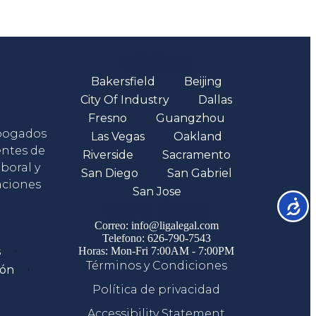
Oficinas
Bakersfield
Beijing
City Of Industry
Dallas
Fresno
Guangzhou
abogados
Las Vegas
Oakland
entes de
Riverside
Sacramento
boral y
San Diego
San Gabriel
aciones
San Jose
Accesib
Comunicate
Correo: info@ligalegal.com
Telefono: 626-790-7543
s
Horas: Mon-Fri 7:00AM - 7:00PM
Términos y Condiciones
ión
Política de privacidad
Accessibility Statement