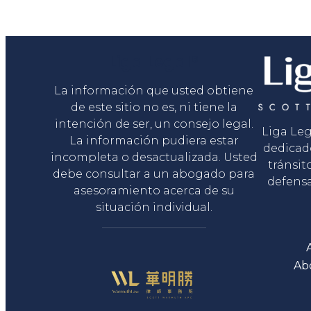
Liga Legal®
La información que usted obtiene
de este sitio no es, ni tiene la
intención de ser, un consejo legal.
Liga Le
La información pudiera estar
dedicad
incompleta o desactualizada. Usted
tránsit
debe consultar a un abogado para
defensa
asesoramiento acerca de su
situación individual.
Ab