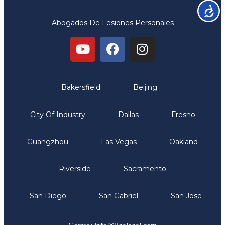
Accesib
Abogados De Lesiones Personales
Oficinas
Bakersfield
Beijing
City Of Industry
Dallas
Fresno
Guangzhou
Las Vegas
Oakland
Riverside
Sacramento
San Diego
San Gabriel
San Jose
Comunicate