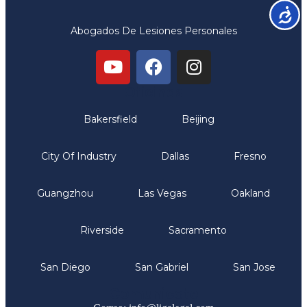
Accesib
Abogados De Lesiones Personales
Oficinas
Bakersfield
Beijing
City Of Industry
Dallas
Fresno
Guangzhou
Las Vegas
Oakland
Riverside
Sacramento
San Diego
San Gabriel
San Jose
Comunicate