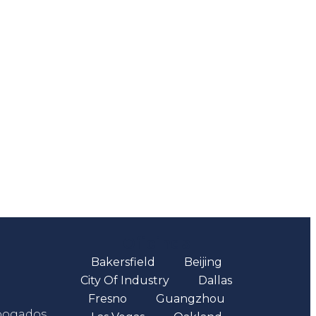
Oficinas
Bakersfield
Beijing
City Of Industry
Dallas
Fresno
Guangzhou
abogados