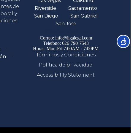
Las Vegas
Oakland
entes de
Riverside
Sacramento
boral y
San Diego
San Gabriel
aciones
San Jose
Comunicate
Correo: info@ligalegal.com
Accesib
Telefono: 626-790-7543
s
Horas: Mon-Fri 7:00AM - 7:00PM
Términos y Condiciones
ión
Política de privacidad
Accessibility Statement