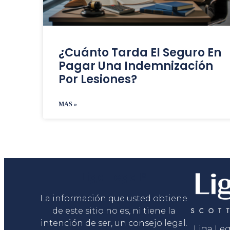
¿Cuánto Tarda El Seguro En
Pagar Una Indemnización
Por Lesiones?
MAS »
Liga Legal®
La información que usted obtiene
de este sitio no es, ni tiene la
intención de ser, un consejo legal.
Liga Le