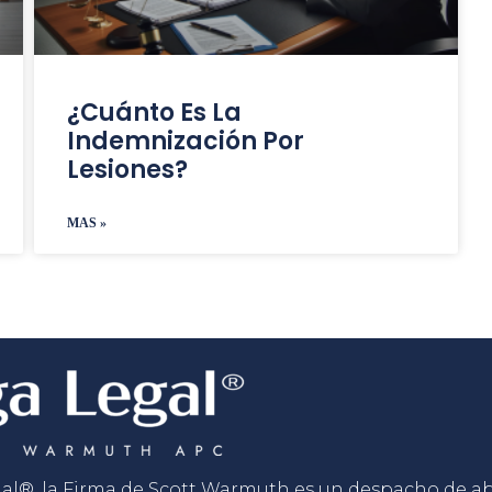
¿Cuánto Es La
Indemnización Por
Lesiones?
MAS »
gal®, la Firma de Scott Warmuth es un despacho de 