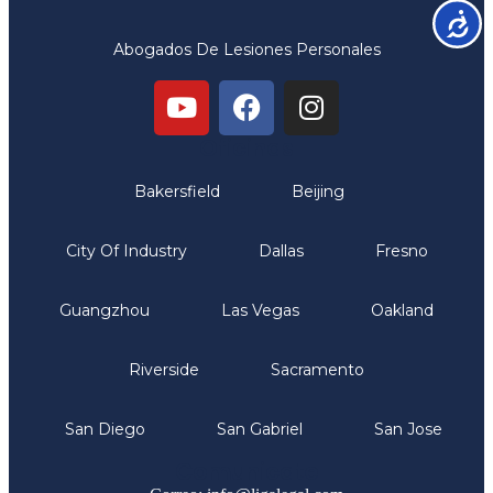
Accesib
Abogados De Lesiones Personales
Oficinas
Bakersfield
Beijing
City Of Industry
Dallas
Fresno
Guangzhou
Las Vegas
Oakland
Riverside
Sacramento
San Diego
San Gabriel
San Jose
Comunicate