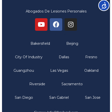
Accesib
Abogados De Lesiones Personales
Oficinas
Bakersfield
Beijing
City Of Industry
Dallas
Fresno
Guangzhou
Las Vegas
Oakland
Riverside
Sacramento
San Diego
San Gabriel
San Jose
Comunicate