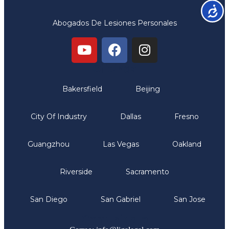
Accesib
Abogados De Lesiones Personales
Oficinas
Bakersfield
Beijing
City Of Industry
Dallas
Fresno
Guangzhou
Las Vegas
Oakland
Riverside
Sacramento
San Diego
San Gabriel
San Jose
Comunicate