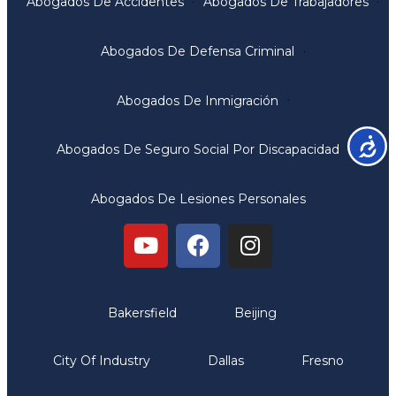
Abogados De Accidentes
Abogados De Trabajadores
Abogados De Defensa Criminal
Abogados De Inmigración
Accesib
Abogados De Seguro Social Por Discapacidad
Abogados De Lesiones Personales
Oficinas
Bakersfield
Beijing
City Of Industry
Dallas
Fresno