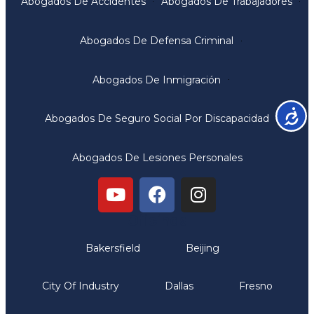
Abogados De Accidentes
Abogados De Trabajadores
Abogados De Defensa Criminal
Abogados De Inmigración
Accesib
Abogados De Seguro Social Por Discapacidad
Abogados De Lesiones Personales
Oficinas
Bakersfield
Beijing
City Of Industry
Dallas
Fresno