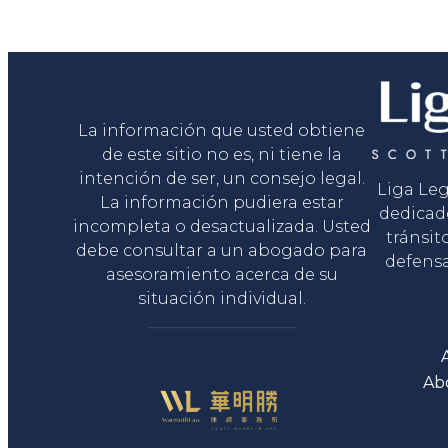
Liga Legal®
La información que usted obtiene
de este sitio no es, ni tiene la
intención de ser, un consejo legal.
Liga Le
La información pudiera estar
dedicad
incompleta o desactualizada. Usted
tránsit
debe consultar a un abogado para
defensa
asesoramiento acerca de su
situación individual.
Ab