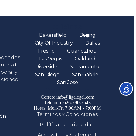
Oficinas
Bakersfield
Beijing
City Of Industry
Dallas
Fresno
Guangzhou
abogados
Las Vegas
Oakland
entes de
Riverside
Sacramento
boral y
San Diego
San Gabriel
aciones
San Jose
Accesib
Comunicate
Correo: info@ligalegal.com
Telefono: 626-790-7543
s
Horas: Mon-Fri 7:00AM - 7:00PM
Términos y Condiciones
ión
Política de privacidad
Accessibility Statement