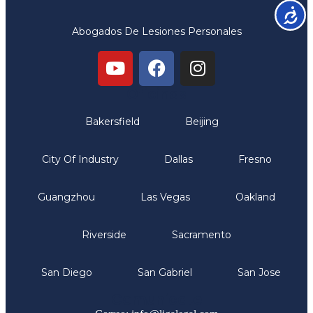
Accesib
Abogados De Lesiones Personales
Oficinas
Bakersfield
Beijing
City Of Industry
Dallas
Fresno
Guangzhou
Las Vegas
Oakland
Riverside
Sacramento
San Diego
San Gabriel
San Jose
Comunicate