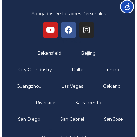
Accesib
Abogados De Lesiones Personales
Oficinas
Bakersfield
Beijing
City Of Industry
Dallas
Fresno
Guangzhou
Las Vegas
Oakland
Riverside
Sacramento
San Diego
San Gabriel
San Jose
Comunicate