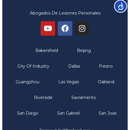
Accesib
Abogados De Lesiones Personales
Oficinas
Bakersfield
Beijing
City Of Industry
Dallas
Fresno
Guangzhou
Las Vegas
Oakland
Riverside
Sacramento
San Diego
San Gabriel
San Jose
Comunicate