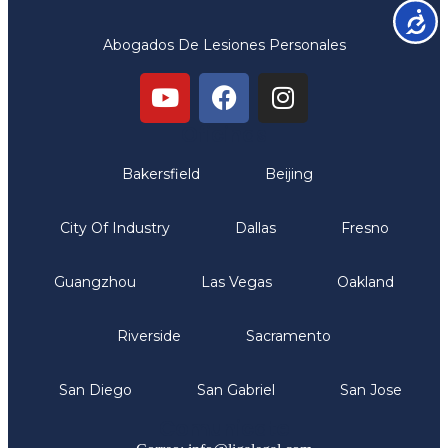
Accesib
Abogados De Lesiones Personales
Oficinas
Bakersfield
Beijing
City Of Industry
Dallas
Fresno
Guangzhou
Las Vegas
Oakland
Riverside
Sacramento
San Diego
San Gabriel
San Jose
Comunicate