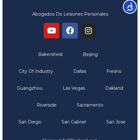
Accesib
Abogados De Lesiones Personales
Oficinas
Bakersfield
Beijing
City Of Industry
Dallas
Fresno
Guangzhou
Las Vegas
Oakland
Riverside
Sacramento
San Diego
San Gabriel
San Jose
Comunicate