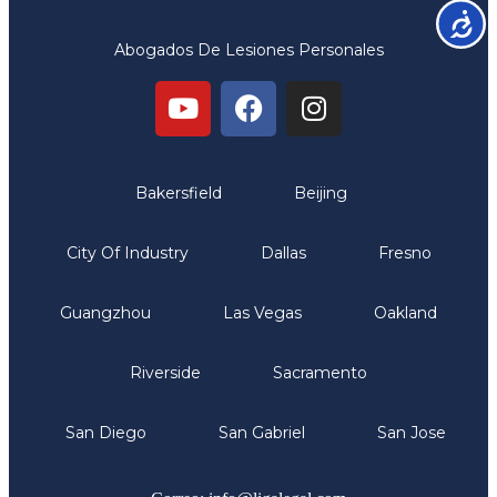
Accesib
Abogados De Lesiones Personales
Oficinas
Bakersfield
Beijing
City Of Industry
Dallas
Fresno
Guangzhou
Las Vegas
Oakland
Riverside
Sacramento
San Diego
San Gabriel
San Jose
Comunicate