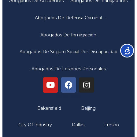
Abogados De Accidentes
Abogados De Trabajadores
Abogados De Defensa Criminal
Abogados De Inmigración
Accesib
Abogados De Seguro Social Por Discapacidad
Abogados De Lesiones Personales
Oficinas
Bakersfield
Beijing
City Of Industry
Dallas
Fresno