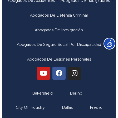
Abogados De Accidentes
Abogados De Trabajadores
Abogados De Defensa Criminal
Abogados De Inmigración
Accesib
Abogados De Seguro Social Por Discapacidad
Abogados De Lesiones Personales
Oficinas
Bakersfield
Beijing
City Of Industry
Dallas
Fresno