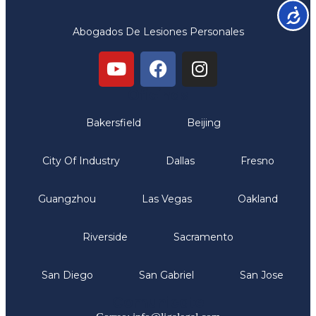
Accesib
Abogados De Lesiones Personales
Oficinas
Bakersfield
Beijing
City Of Industry
Dallas
Fresno
Guangzhou
Las Vegas
Oakland
Riverside
Sacramento
San Diego
San Gabriel
San Jose
Comunicate