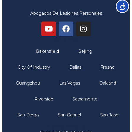
Accesib
Abogados De Lesiones Personales
Oficinas
Bakersfield
Beijing
City Of Industry
Dallas
Fresno
Guangzhou
Las Vegas
Oakland
Riverside
Sacramento
San Diego
San Gabriel
San Jose
Comunicate