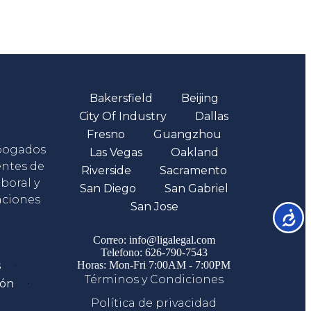
Oficinas
Bakersfield
Beijing
City Of Industry
Dallas
Fresno
Guangzhou
abogados
Las Vegas
Oakland
entes de
Riverside
Sacramento
boral y
San Diego
San Gabriel
aciones
San Jose
Accesib
Comunicate
Correo: info@ligalegal.com
Telefono: 626-790-7543
s
Horas: Mon-Fri 7:00AM - 7:00PM
Términos y Condiciones
ión
Política de privacidad