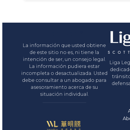
Liga Legal®
La información que usted obtiene
de este sitio no es, ni tiene la
intención de ser, un consejo legal.
Liga Le
La información pudiera estar
dedicad
incompleta o desactualizada. Usted
tránsit
debe consultar a un abogado para
defensa
asesoramiento acerca de su
situación individual.
Ab