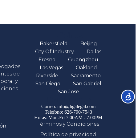
Oficinas
Bakersfield
Beijing
City Of Industry
Dallas
Fresno
Guangzhou
abogados
Las Vegas
Oakland
entes de
Riverside
Sacramento
boral y
San Diego
San Gabriel
aciones
San Jose
Accesib
Comunicate
Correo: info@ligalegal.com
Telefono: 626-790-7543
s
Horas: Mon-Fri 7:00AM - 7:00PM
Términos y Condiciones
ión
Política de privacidad