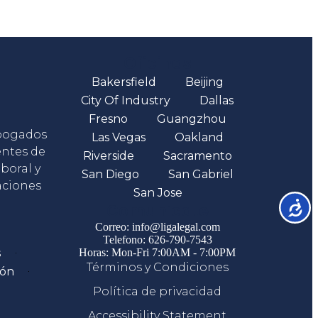
Oficinas
Bakersfield
Beijing
City Of Industry
Dallas
Fresno
Guangzhou
abogados
Las Vegas
Oakland
entes de
Riverside
Sacramento
boral y
San Diego
San Gabriel
aciones
San Jose
Accesib
Comunicate
Correo: info@ligalegal.com
Telefono: 626-790-7543
s
Horas: Mon-Fri 7:00AM - 7:00PM
Términos y Condiciones
ión
Política de privacidad
Accessibility Statement