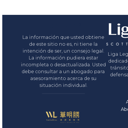
Liga Legal®
La información que usted obtiene
de este sitio no es, ni tiene la
intención de ser, un consejo legal.
Liga Le
La información pudiera estar
dedicad
incompleta o desactualizada. Usted
tránsit
debe consultar a un abogado para
defensa
asesoramiento acerca de su
situación individual.
Ab