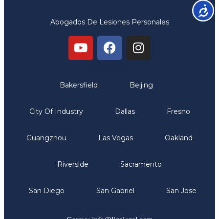
Accesib
Abogados De Lesiones Personales
Oficinas
Bakersfield
Beijing
City Of Industry
Dallas
Fresno
Guangzhou
Las Vegas
Oakland
Riverside
Sacramento
San Diego
San Gabriel
San Jose
Comunicate