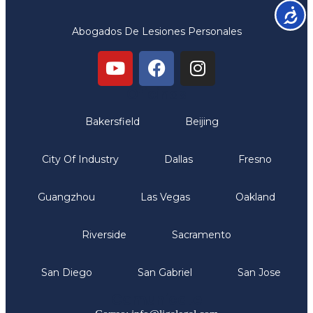
Accesib
Abogados De Lesiones Personales
Oficinas
Bakersfield
Beijing
City Of Industry
Dallas
Fresno
Guangzhou
Las Vegas
Oakland
Riverside
Sacramento
San Diego
San Gabriel
San Jose
Comunicate