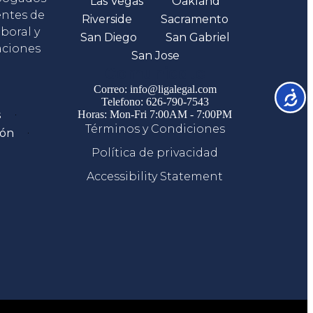
Las Vegas
Oakland
entes de
Riverside
Sacramento
boral y
San Diego
San Gabriel
aciones
San Jose
Comunicate
Correo: info@ligalegal.com
Accesib
Telefono: 626-790-7543
s
Horas: Mon-Fri 7:00AM - 7:00PM
Términos y Condiciones
ión
Política de privacidad
Accessibility Statement