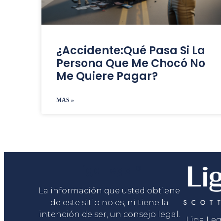
¿Accidente:Qué Pasa Si La
Persona Que Me Chocó No
Me Quiere Pagar?
MAS »
Liga Legal®
La información que usted obtiene
de este sitio no es, ni tiene la
intención de ser, un consejo legal.
Liga Le