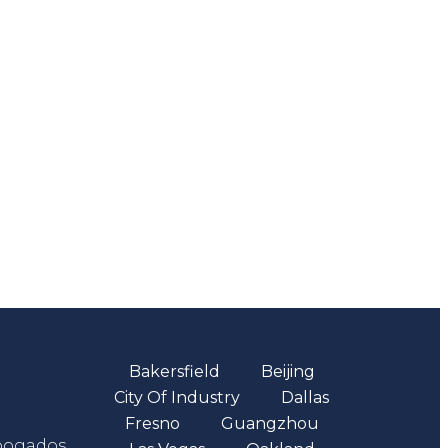
Oficinas
Bakersfield
Beijing
City Of Industry
Dallas
Fresno
Guangzhou
abogados