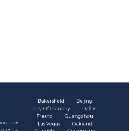
Oficinas
Bakersfield
Beijing
City Of Industry
Dallas
Fresno
Guangzhou
abogados
Las Vegas
Oakland
entes de