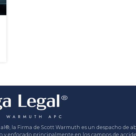
gal®, la Firma de Scott Warmuth es un despacho de 
o y enfocado principalmente en los campos de accid