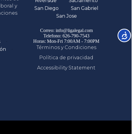
Riverside
Sacramento
boral y
San Diego
San Gabriel
aciones
San Jose
Comunicate
Correo: info@ligalegal.com
Accesib
Telefono: 626-790-7543
s
Horas: Mon-Fri 7:00AM - 7:00PM
Términos y Condiciones
ión
Política de privacidad
Accessibility Statement