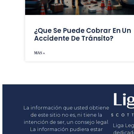
¿Que Se Puede Cobrar En Un
Accidente De Tránsito?
MAS »
Liga Legal®
La información que usted obtiene
de este sitio no es, ni tiene la
intención de ser, un consejo legal.
Liga Le
La información pudiera estar
dedicad