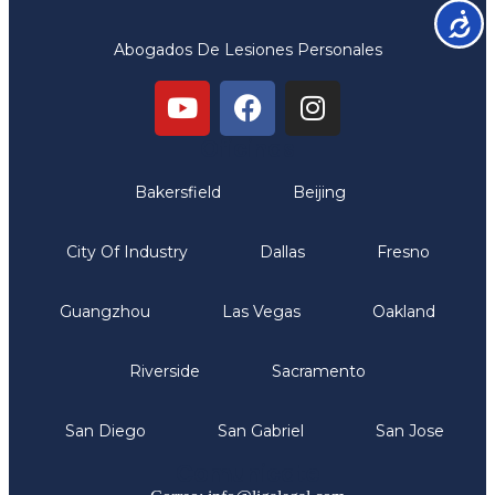
Accesib
Abogados De Lesiones Personales
Oficinas
Bakersfield
Beijing
City Of Industry
Dallas
Fresno
Guangzhou
Las Vegas
Oakland
Riverside
Sacramento
San Diego
San Gabriel
San Jose
Comunicate