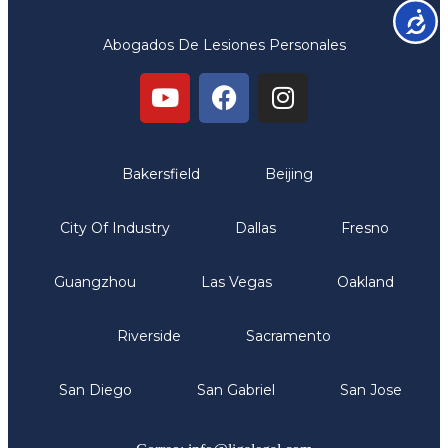
Accesib
Abogados De Lesiones Personales
Oficinas
Bakersfield
Beijing
City Of Industry
Dallas
Fresno
Guangzhou
Las Vegas
Oakland
Riverside
Sacramento
San Diego
San Gabriel
San Jose
Comunicate