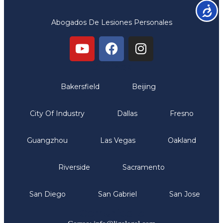
Accesib
Abogados De Lesiones Personales
Oficinas
Bakersfield
Beijing
City Of Industry
Dallas
Fresno
Guangzhou
Las Vegas
Oakland
Riverside
Sacramento
San Diego
San Gabriel
San Jose
Comunicate