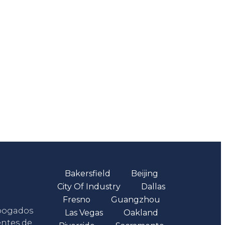
Oficinas
Bakersfield
Beijing
City Of Industry
Dallas
Fresno
Guangzhou
abogados
Las Vegas
Oakland
entes de