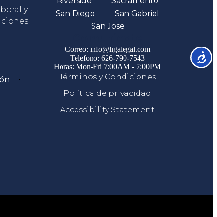
Riverside
Sacramento
boral y
San Diego
San Gabriel
aciones
San Jose
Comunicate
Correo: info@ligalegal.com
Accesib
Telefono: 626-790-7543
s
Horas: Mon-Fri 7:00AM - 7:00PM
Términos y Condiciones
ión
Política de privacidad
Accessibility Statement