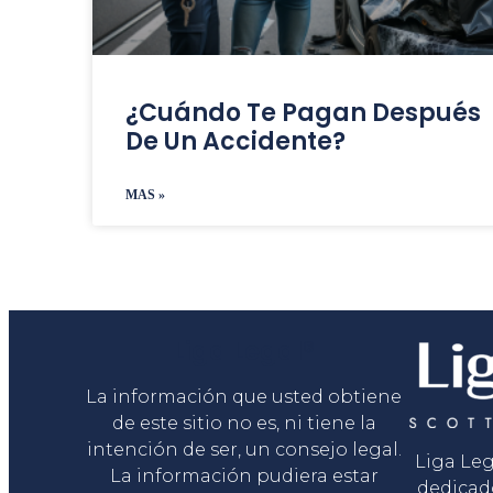
¿Cuándo Te Pagan Después
De Un Accidente?
MAS »
Liga Legal®
La información que usted obtiene
de este sitio no es, ni tiene la
intención de ser, un consejo legal.
Liga Le
La información pudiera estar
dedicad