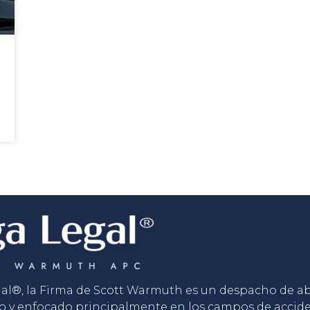
gal®, la Firma de Scott Warmuth es un despacho de 
o y enfocado principalmente en los campos de accid