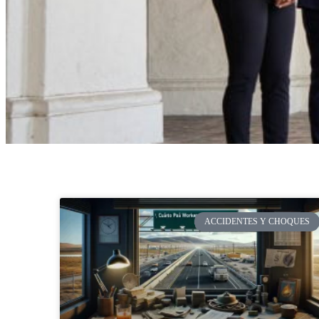
usando
un
lector
de
pantalla;
Presione
Control-
F10
para
abrir
un
menú
de
accesibilidad.
ACCIDENTES Y CHOQUES