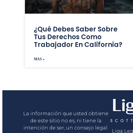
¿Qué Debes Saber Sobre
Tus Derechos Como
Trabajador En California?
MAS »
Liga Legal®
La información que usted obtiene
de este sitio no es, ni tiene la
intención de ser, un consejo legal.
Liga Le