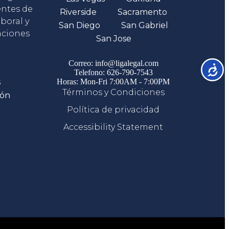
entes de
Riverside
Sacramento
boral y
San Diego
San Gabriel
aciones
San Jose
Comunicate
Correo: info@ligalegal.com
Accesib
Telefono: 626-790-7543
s
Horas: Mon-Fri 7:00AM - 7:00PM
Términos y Condiciones
ión
Política de privacidad
Accessibility Statement