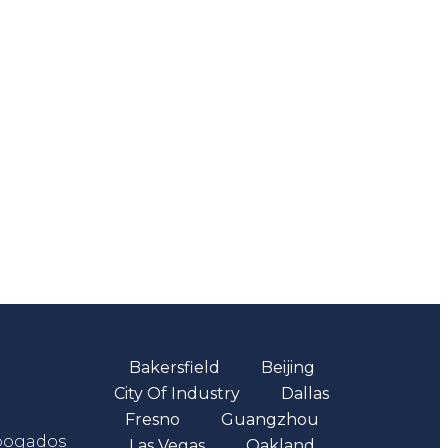
Oficinas
Bakersfield
Beijing
City Of Industry
Dallas
Fresno
Guangzhou
abogados
Las Vegas
Oakland