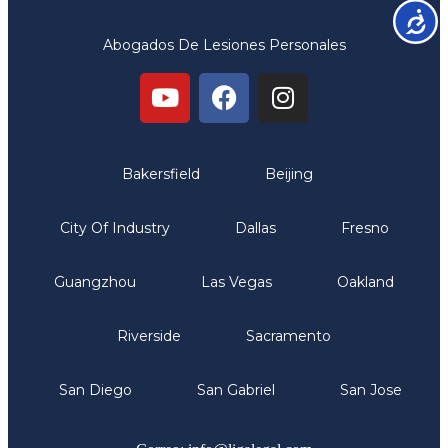
Accesib
Abogados De Lesiones Personales
Oficinas
Bakersfield
Beijing
City Of Industry
Dallas
Fresno
Guangzhou
Las Vegas
Oakland
Riverside
Sacramento
San Diego
San Gabriel
San Jose
Comunicate