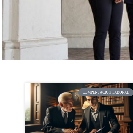
usando
un
lector
de
pantalla;
Presione
Control-
F10
para
abrir
un
menú
de
accesibilidad.
COMPENSACIÓN LABORAL