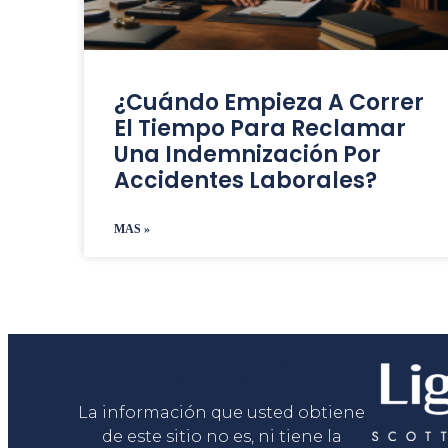
¿Cuándo Empieza A Correr
El Tiempo Para Reclamar
Una Indemnización Por
Accidentes Laborales?
MAS »
Liga Legal®
La información que usted obtiene
de este sitio no es, ni tiene la