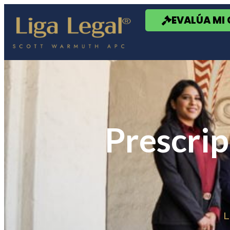
Nota:
este
EVALÚA MI
sitio
web
incluye
un
sistema
de
accesibilidad.
Presione
Control-
F11
para
Prescrip
ajustar
el
sitio
web
a
las
personas
con
discapacidad
visual
que
están