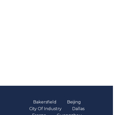
Oficinas
Bakersfield
Beijing
City Of Industry
Dallas