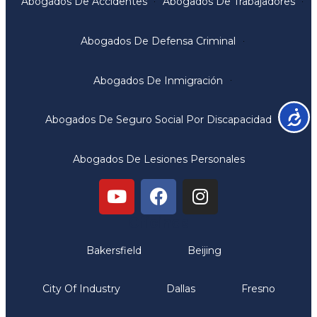
Abogados De Accidentes
Abogados De Trabajadores
Abogados De Defensa Criminal
Abogados De Inmigración
Accesib
Abogados De Seguro Social Por Discapacidad
Abogados De Lesiones Personales
Oficinas
Bakersfield
Beijing
City Of Industry
Dallas
Fresno