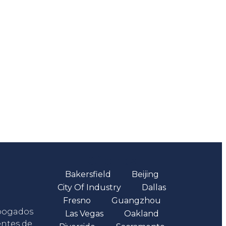
Oficinas
Bakersfield
Beijing
City Of Industry
Dallas
Fresno
Guangzhou
abogados
Las Vegas
Oakland
entes de