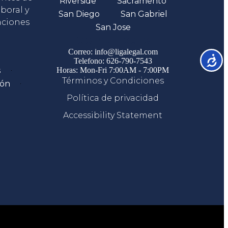
Riverside
Sacramento
boral y
San Diego
San Gabriel
aciones
San Jose
Comunicate
Correo: info@ligalegal.com
Accesib
Telefono: 626-790-7543
s
Horas: Mon-Fri 7:00AM - 7:00PM
Términos y Condiciones
ión
Política de privacidad
Accessibility Statement