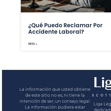
¿Qué Puedo Reclamar Por
Accidente Laboral?
MAS »
Liga Legal®
La información que usted obtiene
de este sitio no es, ni tiene la
intención de ser, un consejo legal.
Liga Le
La información pudiera estar
dedicad