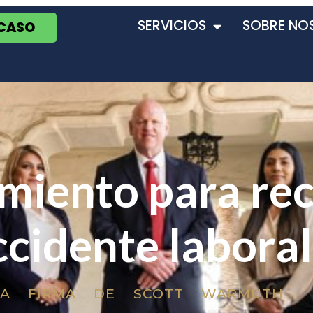
SERVICIOS
SOBRE NO
 CASO
miento para re
ccidente laboral
LA FIRMA DE SCOTT WARMUTH