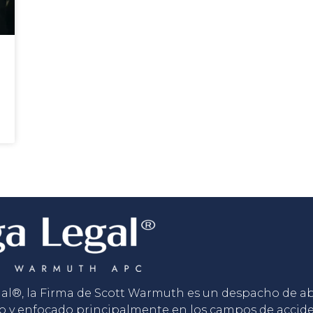
gal®, la Firma de Scott Warmuth es un despacho de 
o y enfocado principalmente en los campos de accid