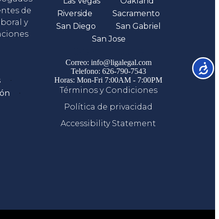
Las Vegas
Oakland
entes de
Riverside
Sacramento
boral y
San Diego
San Gabriel
aciones
San Jose
Comunicate
Correo: info@ligalegal.com
Accesib
Telefono: 626-790-7543
s
Horas: Mon-Fri 7:00AM - 7:00PM
Términos y Condiciones
ión
Política de privacidad
Accessibility Statement