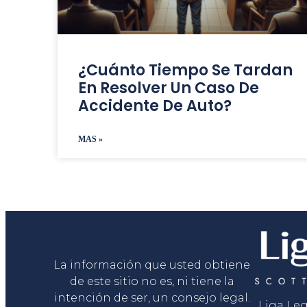
¿Cuánto Tiempo Se Tardan
En Resolver Un Caso De
Accidente De Auto?
MAS »
Liga Legal®
La información que usted obtiene
de este sitio no es, ni tiene la
intención de ser, un consejo legal.
Liga Le