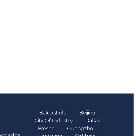
Oficinas
Bakersfield
Beijing
City Of Industry
Dallas
Fresno
Guangzhou
abogados