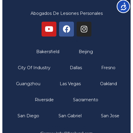
Accesib
Abogados De Lesiones Personales
Oficinas
Bakersfield
Beijing
City Of Industry
Dallas
Fresno
Guangzhou
Las Vegas
Oakland
Riverside
Sacramento
San Diego
San Gabriel
San Jose
Comunicate