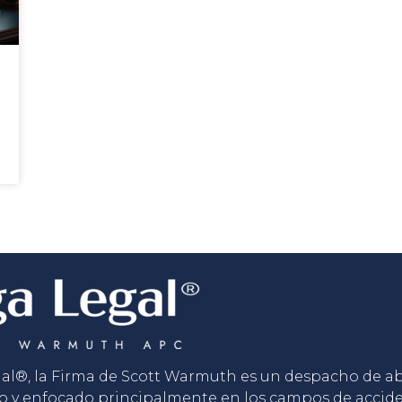
gal®, la Firma de Scott Warmuth es un despacho de 
o y enfocado principalmente en los campos de accid