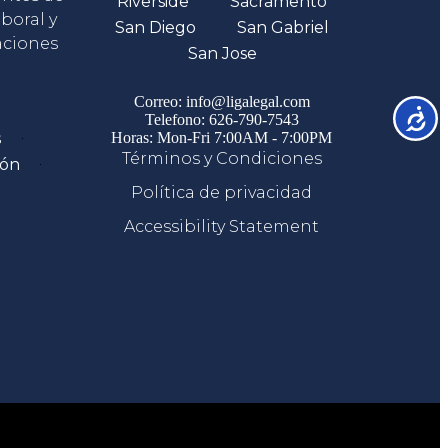
Riverside
Sacramento
boral y
San Diego
San Gabriel
aciones
San Jose
Comunicate
Correo: info@ligalegal.com
Accesib
Telefono: 626-790-7543
s
Horas: Mon-Fri 7:00AM - 7:00PM
Términos y Condiciones
ión
Política de privacidad
Accessibility Statement