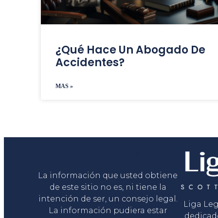
¿Qué Hace Un Abogado De
Accidentes?
MAS »
Liga Legal®
La información que usted obtiene
de este sitio no es, ni tiene la
intención de ser, un consejo legal.
Liga Le
La información pudiera estar
dedicad