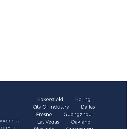
Oficinas
Bakersfield
Beijing
City Of Industry
Dallas
Fresno
Guangzhou
abogados
Las Vegas
Oakland
entes de